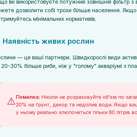
що ви використовуєте потужний зовнішній фільтр з 
жете дозволити собі трохи більше населення. Якщо 
тримуйтесь мінімальних нормативів.
. Наявність живих рослин
слини — це ваші партнери. Швидкорослі види актив
 20-30% більше риби, ніж у "голому" акваріумі з п
Помилка:
Ніколи не розраховуйте об'єм по загал
⚠️
20% на ґрунт, декор та недолив води. Якщо ваш 
у ньому реально хлюпочеться тільки 80 літрів в