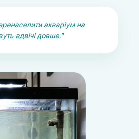
еренаселити акваріум на
уть вдвічі довше."