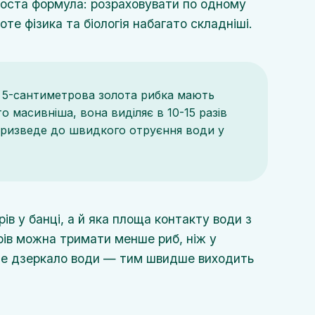
проста формула: розраховувати по одному
те фізика та біологія набагато складніші.
 5-сантиметрова золота рибка мають
о масивніша, вона виділяє в 10-15 разів
а призведе до швидкого отруєння води у
рів у банці, а й яка площа контакту води з
трів можна тримати менше риб, ніж у
ше дзеркало води — тим швидше виходить