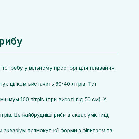
 рибу
а потребу у вільному просторі для плавання.
тук цілком вистачить 30-40 літрів. Тут
інімум 100 літрів (при висоті від 50 см). У
рів. Це найбрудніші риби в акваріумістиці,
ти акваріум прямокутної форми з фільтром та