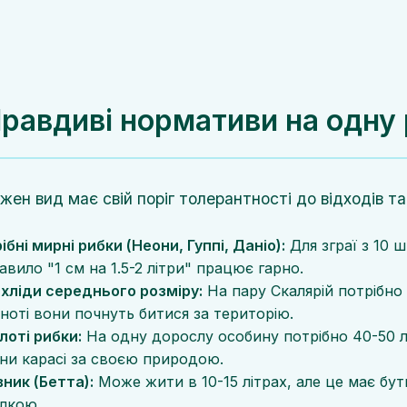
равдиві нормативи на одну
жен вид має свій поріг толерантності до відходів т
ібні мирні рибки (Неони, Гуппі, Даніо):
Для зграї з 10 ш
авило "1 см на 1.5-2 літри" працює гарно.
хліди середнього розміру:
На пару Скалярій потрібно м
сноті вони почнуть битися за територію.
лоті рибки:
На одну дорослу особину потрібно 40-50 літ
ни карасі за своєю природою.
вник (Бетта):
Може жити в 10-15 літрах, але це має бу
ілкою.