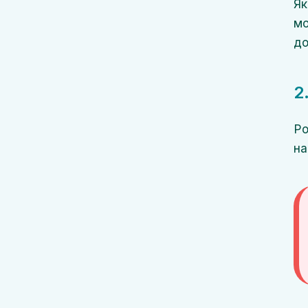
Як
мо
до
2
Ро
на