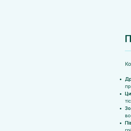
П
Ко
Др
пр
Ци
ті
Зо
во
Пі
гр