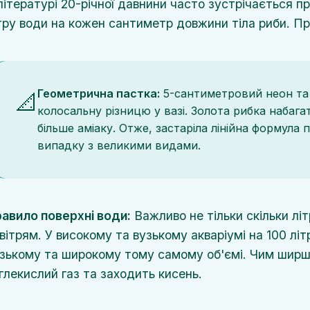
літературі 20-річної давнини часто зустрічається 
тру води на кожен сантиметр довжини тіла риби. Про
Геометрична пастка:
5-сантиметровий неон та
📐
колосальну різницю у вазі. Золота рибка набагат
більше аміаку. Отже, застаріла лінійна формул
випадку з великими видами.
авило поверхні води:
Важливо не тільки скільки літ
вітрям. У високому та вузькому акваріумі на 100 лі
зькому та широкому тому самому об'ємі. Чим шир
глекислий газ та заходить кисень.