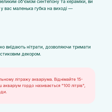
великим об'ємом синтепону та кераміки, ви
у вас маленька губка на виході —
но виїдають нітрати, дозволяючи тримати
ластиковим декором.
ьному літражу акваріума. Віднімайте 15-
акваріум гордо називається "100 літрів",
оди.