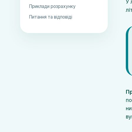
У 
Приклади розрахунку
лі
Питання та відповіді
Пр
по
ни
ву