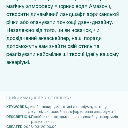
магічну атмосферу «чорних вод» Амазонії,
створити динамічний ландшафт африканської
річки або опанувати тонкощі дзен-дизайну.
Незалежно від того, чи ви новачок, чи
досвідчений акваскейпер, наші поради
допоможуть вам знайти свій стиль та
реалізувати найсміливіші творчі ідеї у вашому
акваріумі.
ℹ️ ІНФОРМАЦІЯ ПРО СТОРІНКУ:
KEYWORDS:
дизайн акваріума, стилі акваріума, затонулі
джунглі, акваскейпінг, оформлення акваріума
DESCRIPTION:
Посібники з оформлення та дизайну акваріумів
різних стилів.
CREATED:
2026-03-20 00:00