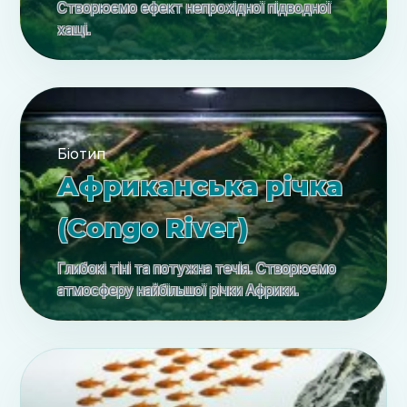
Створюємо ефект непрохідної підводної
хащі.
Біотип
Африканська річка
(Congo River)
Глибокі тіні та потужна течія. Створюємо
атмосферу найбільшої річки Африки.