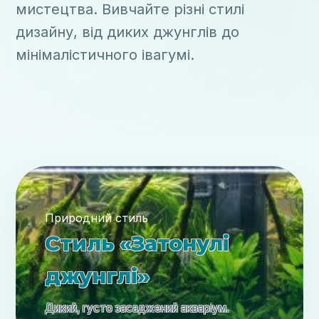
мистецтва. Вивчайте різні стилі
дизайну, від диких джунглів до
мінімалістичного івагумі.
Природний стиль
Стиль «Затонулі
джунглі»
Дикий, густо засаджений акваріум.