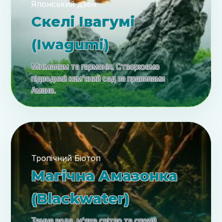
Японський дзен
Скелі Івагумі
(Iwagumi)
Мінімалізм та гармонія. Створюємо
підводний кам'яний сад за правилами
Амано.
Тропічний Біотоп
Магічна Амазонка
(Blackwater)
Темна вода, м'яке світло та спокій.