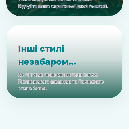
Відчуйте магію справжньої дикої Амазонії.
Інші стилі
незабаром...
Ми готуємо посібники з стилів Івагумі,
Голландського акваріума та Природного
стилю Амано.