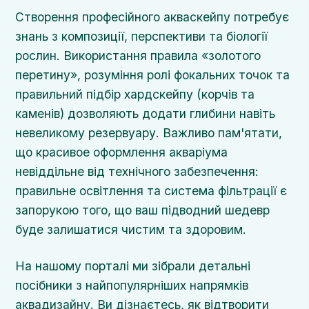
Створення професійного акваскейпу потребує
знань з композиції, перспективи та біології
рослин. Використання правила «золотого
перетину», розуміння ролі фокальних точок та
правильний підбір хардскейпу (корчів та
каменів) дозволяють додати глибини навіть
невеликому резервуару. Важливо пам'ятати,
що красивое оформлення акваріума
невіддільне від технічного забезпечення:
правильне освітлення та система фільтрації є
запорукою того, що ваш підводний шедевр
буде залишатися чистим та здоровим.
На нашому порталі ми зібрали детальні
посібники з найпопулярніших напрямків
аквадизайну. Ви дізнаєтесь, як відтворити