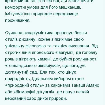
красивий об’єкт в інтер’єрі, а й забезпечити
комфортні умови для його мешканців,
імітуючи їхнє природне середовище
проживання.
Сучасна акваріумістика пропонує безліч
стилів дизайну, кожен з яких має свою
унікальну філософію та техніку виконання. Від
строгих ліній японського «івагумі», де головну
роль відіграють камені, до буйної рослинності
«голландського акваріума», що нагадує
доглянутий сад. Для тих, хто цінує
природність, ідеальним вибором стане
«природний стиль» за канонами Такаші Амано
або «біоморфні джунглі», де панує легкий
керований хаос дикої природи.