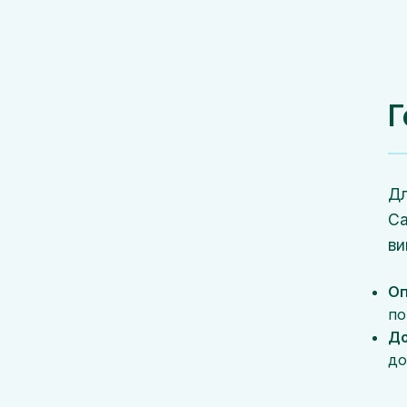
Г
Дл
Са
ви
Оп
по
До
до