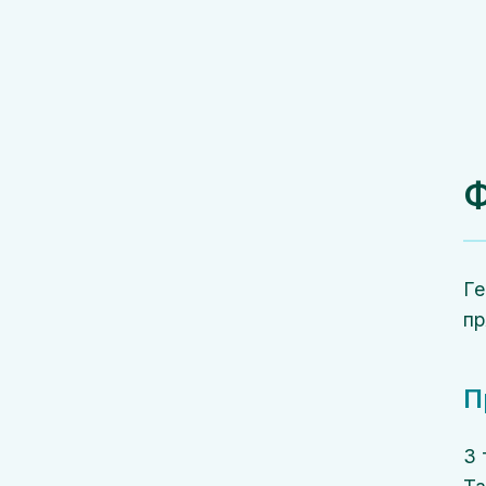
Ф
Ге
пр
П
З 