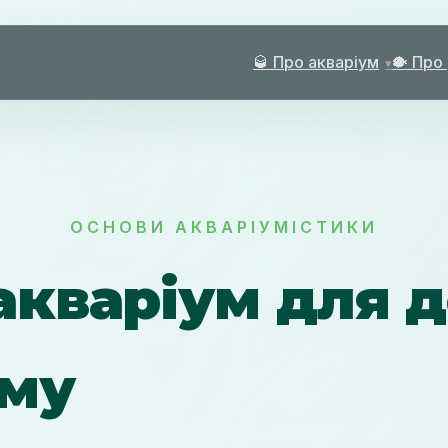
🥃 Про акваріум
🐡 Про
ОСНОВИ АКВАРІУМІСТИКИ
акваріум для д
єму