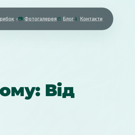
 рибок
📷
Фотогалерея
📒
Блог
📱
Контакти
ому: Від