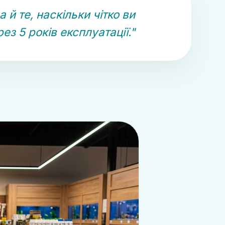
а й те, наскільки чітко ви
ез 5 років експлуатації."