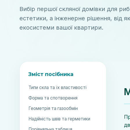
Вибір першої скляної домівки для ри
естетики, а інженерне рішення, від як
екосистеми вашої квартири.
Зміст посібника
Типи скла та їх властивості
М
Форма та спотворення
Геометрія та газообмін
Пр
Надійність швів та герметики
дв
Порівняльна таблиця