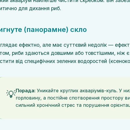
кий акваріум найлегше чистити скребком. Він забез
итично для дихання риб.
игнуте (панорамне) скло
глядає ефектно, але має суттєвий недолік — ефект 
том, риби здаються довшими або товстішими, ніж є
стити від специфічних зелених водоростей (ксенокок
Порада:
Уникайте круглих акваріумів-куль. У н
💡
горловину, а постійне спотворення простору ви
сильний хронічний стрес та порушення орієнтац