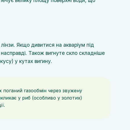
печує велику площу поверхні води, що
лінзи. Якщо дивитися на акваріум під
 насправді. Також вигнуте скло складніше
усу) у кутах вигину.
их поганий газообмін через звужену
кликає у риб (особливо у золотих)
ії.