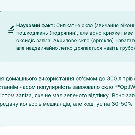
Науковий факт:
Силікатне скло (звичайне віконн
🔬
пошкоджень (подряпин), але воно крихке і має 
оксидів заліза. Акрилове скло (оргскло) набагат
але надзвичайно легко дряпається навіть грубо
я домашнього використання об'ємом до 300 літрів 
таннім часом популярність завоювало скло **OptiWh
істом заліза, яке не має зеленого відтінку. Воно з
редачу кольорів мешканців, але коштує на 30-50%