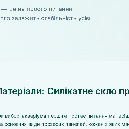
б — це не просто питання
ого залежить стабільність усієї
атеріали: Силікатне скло п
и виборі акваріума першим постає питання матеріал
а основних види прозорих панелей, кожен з яких має