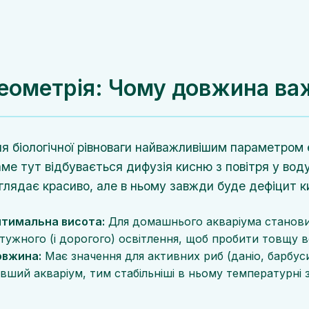
еометрія: Чому довжина ва
я біологічної рівноваги найважливішим параметром 
ме тут відбувається дифузія кисню з повітря у вод
глядає красиво, але в ньому завжди буде дефіцит к
тимальна висота:
Для домашнього акваріума станови
тужного (і дорогого) освітлення, щоб пробити товщу в
вжина:
Має значення для активних риб (даніо, барбуси
вший акваріум, тим стабільніші в ньому температурні 