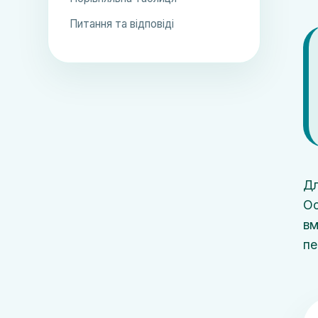
Питання та відповіді
Дл
Ос
вм
пе