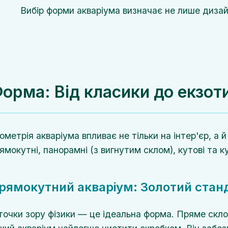
Вибір форми акваріума визначає не лише дизайн
орма: Від класики до екзот
ометрія акваріума впливає не тільки на інтер'єр, а й
ямокутні, панорамні (з вигнутим склом), кутові та ку
рямокутний акваріум: Золотий стан
точки зору фізики — це ідеальна форма. Пряме скло