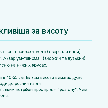
жливіша за висоту
є площа поверхні води (дзеркало води).
у. Акваріум-"ширма" (високий та вузький)
исню на нижніх ярусах.
ть 40-55 см. Більша висота вимагає дуже
оди до рослин на дні.
), яким потрібен простір для "розгону". Чим
зони.