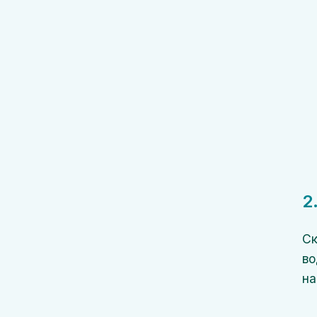
2
Ск
во
на