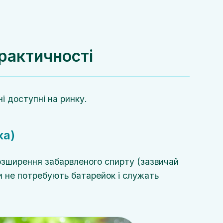
рактичності
і доступні на ринку.
ка)
розширення забарвленого спирту (зазвичай
они не потребують батарейок і служать