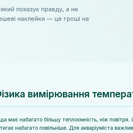
кий показує правду, а не
дешеві наклейки — це гроші на
ізика вимірювання температ
да має набагато більшу теплоємність, ніж повітря. 
тигає набагато повільніше. Для акваріуміста важлив