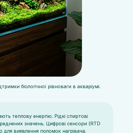
римки біологічної рівноваги в акваріумі.
ають теплову енергію. Рідкі спиртові
середнених значень. Цифрові сенсори (RTD
о для виявлення поломок нагрівача.