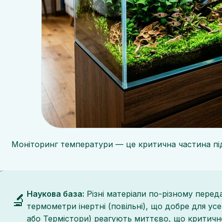
Моніторинг температури — це критична частина підт
Наукова база:
Різні матеріали по-різному перед
🔬
термометри інертні (повільні), що добре для у
або Термістори) реагують миттєво, що критичн