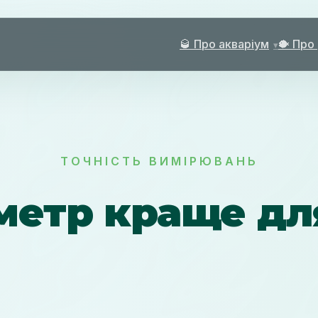
🥃 Про акваріум
🐡 Про
ТОЧНІСТЬ ВИМІРЮВАНЬ
метр краще дл