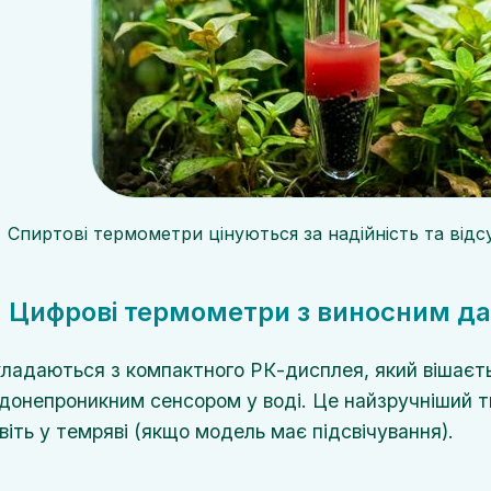
Спиртові термометри цінуються за надійність та відс
. Цифрові термометри з виносним д
ладаються з компактного РК-дисплея, який вішаєтьс
донепроникним сенсором у воді. Це найзручніший ти
віть у темряві (якщо модель має підсвічування).