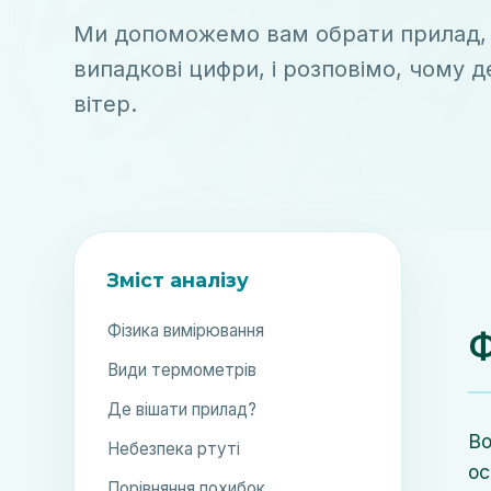
Ми допоможемо вам обрати прилад, я
випадкові цифри, і розповімо, чому 
вітер.
Зміст аналізу
Фізика вимірювання
Ф
Види термометрів
Де вішати прилад?
Во
Небезпека ртуті
ос
Порівняння похибок