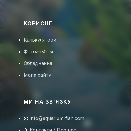
КОРИСНЕ
🦀
Калькулятори
Фотоальбом
Обладнання
Мапа сайту
🐠
МИ НА ЗВ'ЯЗКУ
📧
info@aquarium-fish.com
🐠
📱
Контакти / Про нас