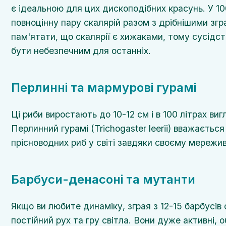
є ідеальною для цих дископодібних красунь. У 1
повноцінну пару скалярій разом з дрібнішими зг
пам'ятати, що скалярії є хижаками, тому сусідс
бути небезпечним для останніх.
Перлинні та мармурові гурамі
Ці риби виростають до 10-12 см і в 100 літрах ви
Перлинний гурамі (Trichogaster leerii) вважаєтьс
прісноводних риб у світі завдяки своєму мереж
Барбуси-денасоні та мутанти
Якщо ви любите динаміку, зграя з 12-15 барбусів
постійний рух та гру світла. Вони дуже активні,