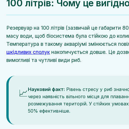
100 літрів: Чому це вигідн
Резервуар на 100 літрів (зазвичай це габарити 
масу води, щоб біосистема була стійкою до колив
Температура в такому акваріумі змінюється пові
шкідливих сполук
накопичується довше. Це дозв
вимогливі та чутливі види риб.
Науковий факт:
Рівень стресу у риб значн
📈
через наявність вільного місця для плаван
розмежування територій. У стійких умовах
50% ефективніше.