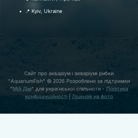
🐟
📍 Kyiv, Ukraine
Сайт про акваріум і акваріумі рибки
"AquariumFish" © 2026 Розроблено за підтримки
"
Мій Дім
" для української спільноти -
Політика
конфіденційності
|
Ліцензія на фото