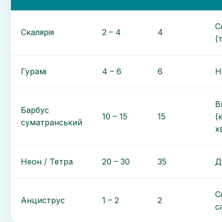
С
Скалярія
2 – 4
4
(
Гурамі
4 – 6
6
Н
В
Барбус
10 – 15
15
(
суматранський
х
Неон / Тетра
20 – 30
35
Д
С
Анциструс
1 – 2
2
с