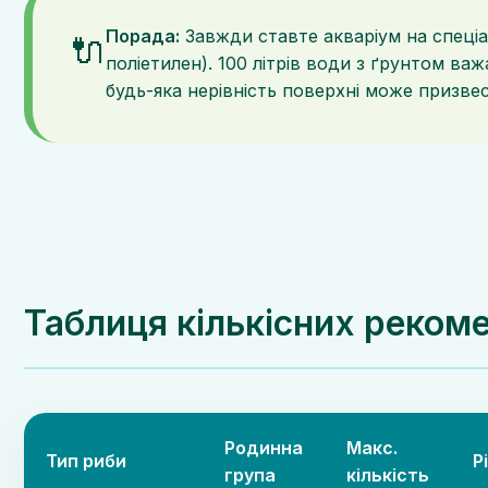
Порада:
Завжди ставте акваріум на спеціа
🔌
поліетилен). 100 літрів води з ґрунтом важ
будь-яка нерівність поверхні може призве
Таблиця кількісних реком
Родинна
Макс.
Тип риби
Р
група
кількість