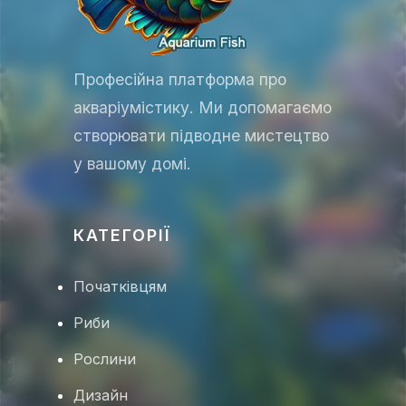
Професійна платформа про
акваріумістику. Ми допомагаємо
створювати підводне мистецтво
у вашому домі.
КАТЕГОРІЇ
Початківцям
🦐
Риби
Рослини
🦑
Дизайн