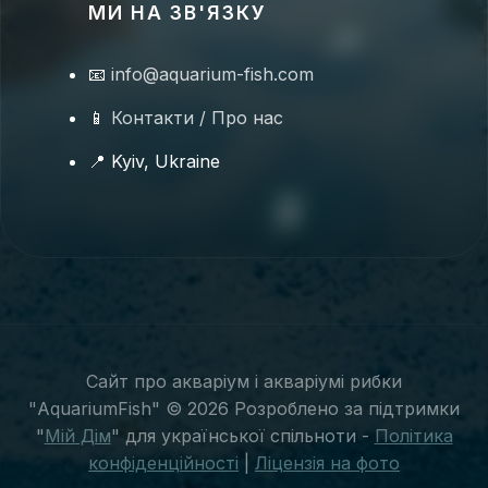
МИ НА ЗВ'ЯЗКУ
🦐
📧
info@aquarium-fish.com
📱
Контакти / Про нас
📍 Kyiv, Ukraine
🦑
Сайт про акваріум і акваріумі рибки
"AquariumFish" © 2026 Розроблено за підтримки
"
Мій Дім
" для української спільноти -
Політика
конфіденційності
|
Ліцензія на фото