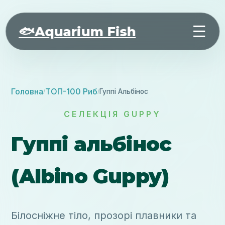
☰
🐟
Aquarium Fish
Головна
ТОП-100 Риб
Гуппі Альбінос
/
/
СЕЛЕКЦІЯ GUPPY
Гуппі альбінос
(Albino Guppy)
Білосніжне тіло, прозорі плавники та