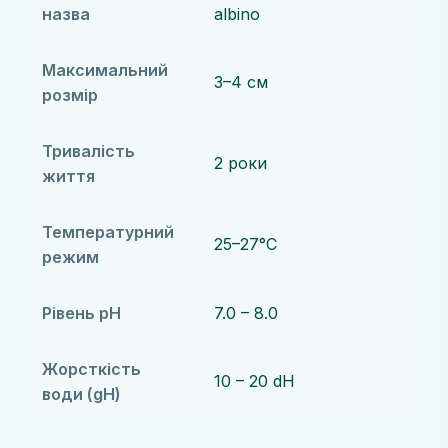
назва
albino
Максимальний
3–4 см
розмір
Тривалість
2 роки
життя
Температурний
25–27°C
режим
Рівень pH
7.0 – 8.0
Жорсткість
10 – 20 dH
води (gH)