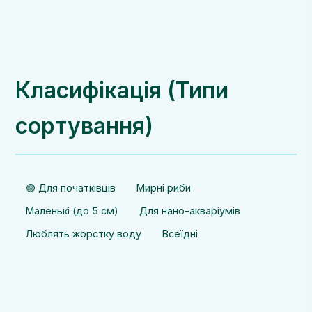
Класифікація (Типи
сортування)
🟢 Для початківців
Мирні риби
Маленькі (до 5 см)
Для нано-акваріумів
Люблять жорстку воду
Всеїдні