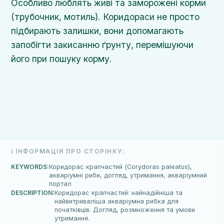
Особливо люблять живі та заморожені корми
(трубочник, мотиль). Коридораси не просто
підбирають залишки, вони допомагають
запобігти закисанню ґрунту, перемішуючи
його при пошуку корму.
ℹ️ ІНФОРМАЦІЯ ПРО СТОРІНКУ:
KEYWORDS:
Коридорас крапчастий (Corydoras paleatus),
акваріумні риби, догляд, утримання, акваріумний
портал
DESCRIPTION:
Коридорас крапчастий: найнадійніша та
найвитриваліша акваріумна рибка для
початківців. Догляд, розмноження та умови
утримання.