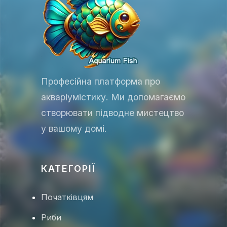
🐟
Професійна платформа про
акваріумістику. Ми допомагаємо
створювати підводне мистецтво
у вашому домі.
🐡
КАТЕГОРІЇ
Початківцям
Риби