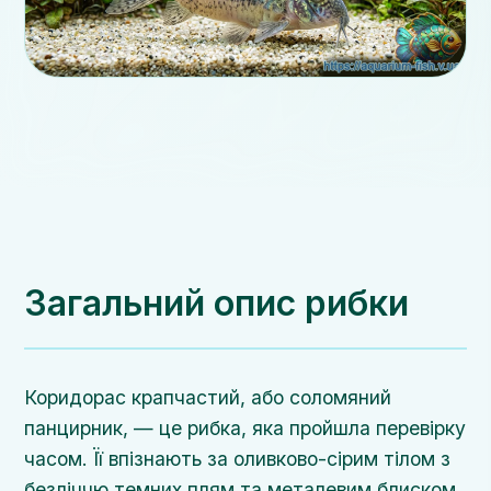
Загальний опис рибки
Коридорас крапчастий, або соломяний
панцирник, — це рибка, яка пройшла перевірку
часом. Її впізнають за оливково-сірим тілом з
безліччю темних плям та металевим блиском