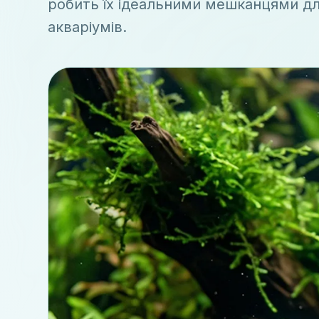
робить їх ідеальними мешканцями д
акваріумів.