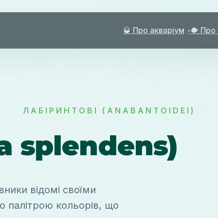
🥃 Про акваріум
🐡 Про
ЛАБІРИНТОВІ (ANABANTOIDEI)
a splendens)
вники відомі своїми
 палітрою кольорів, що