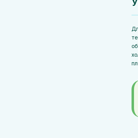
У
Дл
те
об
хо
пл