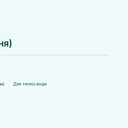
ня)
см)
Для теплої води