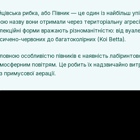
йцівська рибка, або Півник — це один із найбільш у
ою назву вони отримали через територіальну агресі
лекційні форми вражають різноманітністю: від вуале
сичено-червоних до багатоколірних (Koi Betta).
ловною особливістю півників є наявність лабіринтов
мосферним повітрям. Це робить їх надзвичайно вит
з примусової аерації.