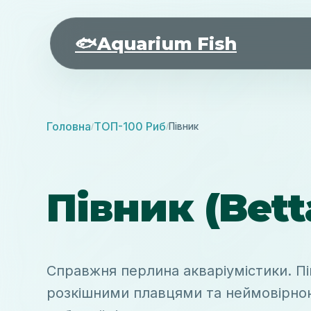
🐟
Aquarium Fish
Головна
ТОП-100 Риб
Півник
/
/
Півник (Bett
Справжня перлина акваріумістики. Пі
розкішними плавцями та неймовірною