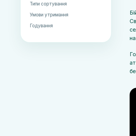
Типи сортування
Бі
Умови утримання
Св
Годування
се
на
Го
ат
бе