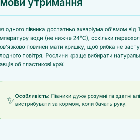
мови утримання
я одного півника достатньо акваріума об'ємом від 1
мпературу води (не нижче 24°C), оскільки переохо
ов'язково повинен мати кришку, щоб рибка не засту
лодного повітря. Рослини краще вибирати натураль
авців об пластикові краї.
Особливість:
Півники дуже розумні та здатні впі
✨
вистрибувати за кормом, коли бачать руку.