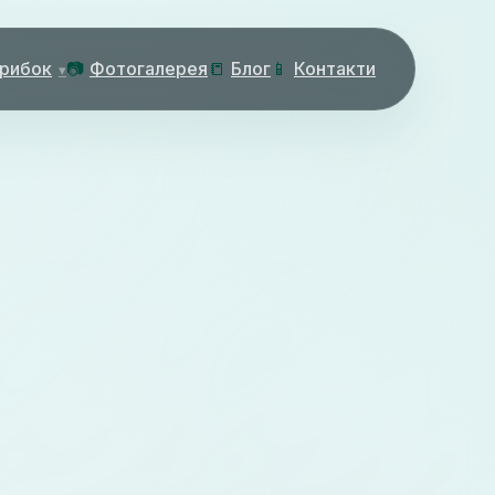
 рибок
📷
Фотогалерея
📒
Блог
📱
Контакти